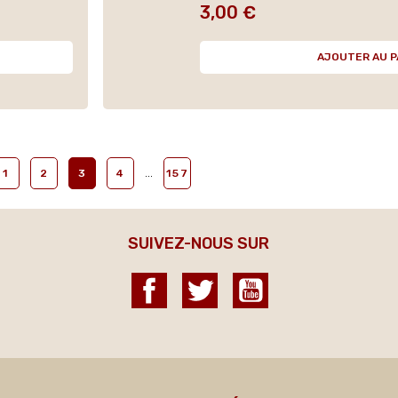
3,00 €
Prix
AJOUTER AU P
…
1
2
3
4
157
SUIVEZ-NOUS SUR
Facebook
Twitter
YouTube