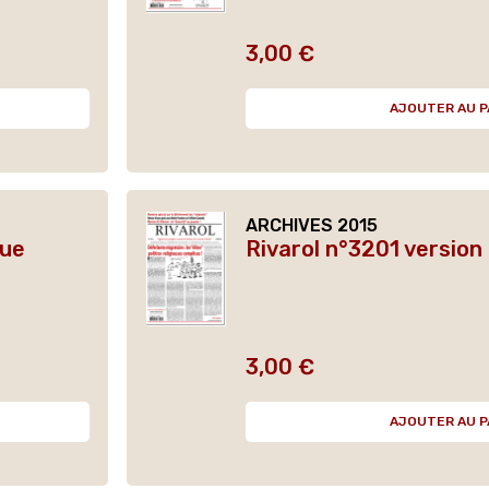
3,00 €
Prix
AJOUTER AU P
ARCHIVES 2015
que
Rivarol n°3201 versio
3,00 €
Prix
AJOUTER AU P