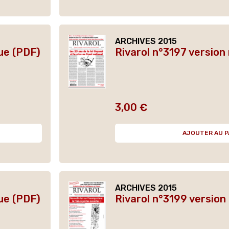
ARCHIVES 2015
ue (PDF)
Rivarol n°3197 version
3,00 €
Prix
AJOUTER AU P
ARCHIVES 2015
ue (PDF)
Rivarol n°3199 versio