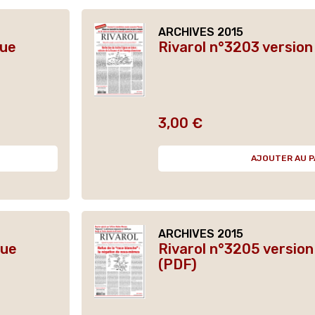
ARCHIVES 2015
que
Rivarol n°3203 versio
3,00 €
Prix
AJOUTER AU P
ARCHIVES 2015
que
Rivarol n°3205 versio
(PDF)