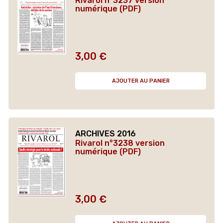
Rivarol n°3237 version
numérique (PDF)
3,00 €
Prix
AJOUTER AU PANIER
ARCHIVES 2016
Rivarol n°3238 version
numérique (PDF)
3,00 €
Prix