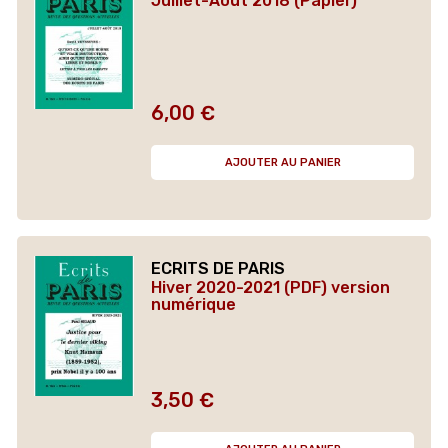
Juillet-Août 2018 (Papier)
6,00 €
Prix
AJOUTER AU PANIER
ECRITS DE PARIS
Hiver 2020-2021 (PDF) version
numérique
3,50 €
Prix