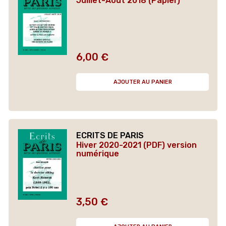
Juillet-Août 2018 (Papier)
6,00 €
Prix
AJOUTER AU PANIER
ECRITS DE PARIS
Hiver 2020-2021 (PDF) version
numérique
3,50 €
Prix