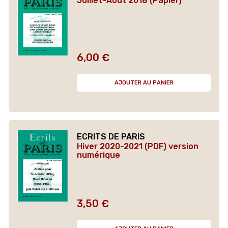
Juillet-Août 2018 (Papier)
6,00 €
Prix
AJOUTER AU PANIER
ECRITS DE PARIS
Hiver 2020-2021 (PDF) version
numérique
3,50 €
Prix