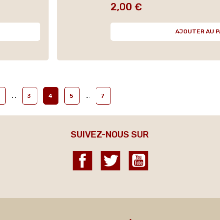
2,00 €
Prix
AJOUTER AU P
…
…
3
4
5
7
SUIVEZ-NOUS SUR
Facebook
Twitter
YouTube