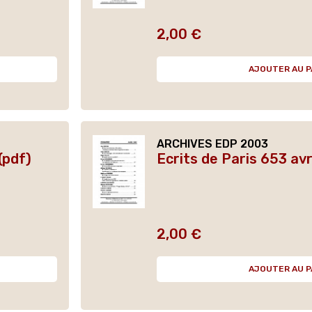
2,00 €
Prix
AJOUTER AU P
ARCHIVES EDP 2003
(pdf)
Ecrits de Paris 653 avr
2,00 €
Prix
AJOUTER AU P