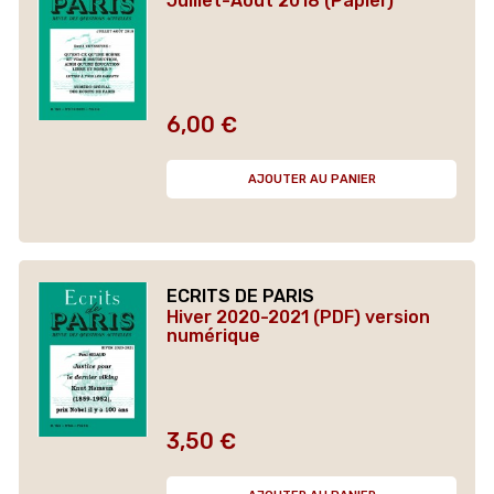
Juillet-Août 2018 (Papier)
6,00 €
Prix
AJOUTER AU PANIER
ECRITS DE PARIS
Hiver 2020-2021 (PDF) version
numérique
3,50 €
Prix