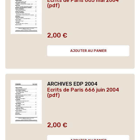
Ecrits de Paris 665 mai 2004
(pdf)
2,00 €
Prix
AJOUTER AU PANIER
ARCHIVES EDP 2004
Ecrits de Paris 666 juin 2004
(pdf)
2,00 €
Prix