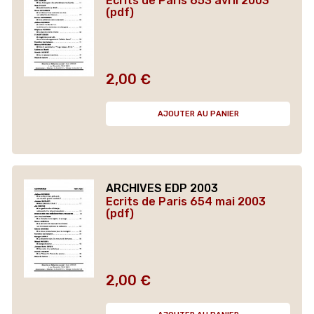
Ecrits de Paris 653 avril 2003
(pdf)
2,00 €
Prix
AJOUTER AU PANIER
ARCHIVES EDP 2003
Ecrits de Paris 654 mai 2003
(pdf)
2,00 €
Prix