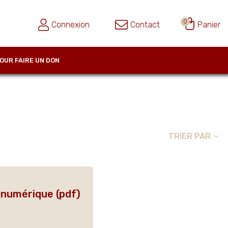
0
Connexion
Contact
Panier
OUR FAIRE UN DON
TRIER PAR
expand_more
 numérique (pdf)