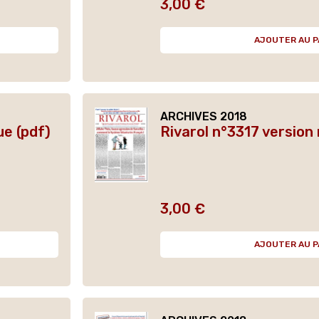
3,00 €
Prix
AJOUTER AU P
ARCHIVES 2018
ue (pdf)
Rivarol n°3317 version
3,00 €
Prix
AJOUTER AU P