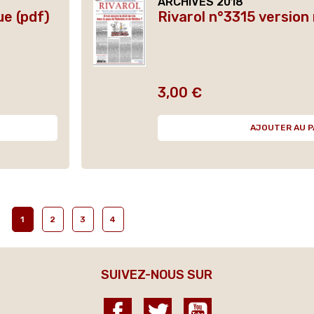
ARCHIVES 2018
ue (pdf)
Rivarol n°3315 version
3,00 €
Prix
AJOUTER AU P
1
2
3
4
SUIVEZ-NOUS SUR
Facebook
Twitter
YouTube