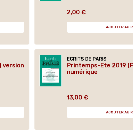
2,00 €
Prix
AJOUTER AU P
ECRITS DE PARIS
 version
Printemps-Ete 2019 (P
numérique
13,00 €
Prix
AJOUTER AU P