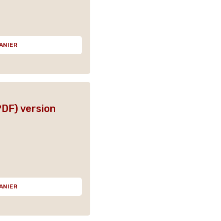
ANIER
DF) version
ANIER