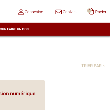
0
Connexion
Contact
Panier
OUR FAIRE UN DON
TRIER PAR
expand_more
rsion numérique