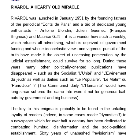
RIVAROL, A HEARTY OLD MIRACLE
RIVAROL was launched in January 1951 by the founding fathers
of the periodical “Ecrits de Paris” and a trio of dedicated young
enthusiasts - Antoine Blondin, Julien Guernec (François
Brigneau) and Maurice Gaït – it is a wonder how such a weekly,
which refuses all advertising, which is deprived of government
funding and whose iconoclastic views and vigorous pursuit of the
truth have made it the object of unceasing persecution by the
judicial establishment, could survive for so long. During these
years many other politically-oriented publications have
disappeared – such as the Socialist “L’Unité” and “L’Evénement
du jeudi” as well as dailies such as “Le Populaire”, “Le Matin” ou
”Paris-Jour” ? (The Communist daily “L’Humanité” would have
long since suffered the same fate were it not for generous bail-
outs by government and big business).
The key to this enigma is probably to be found in the unfailing
loyalty of readers (indeed, in some cases reader “dynasties”!) to
a newspaper which for over half a century has been dedicated to
combatting humbug, disinformation and the socio-political
establishment. Sixty years of unabashed “revisionism” have