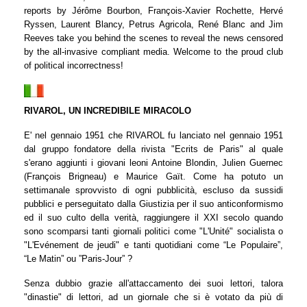
reports by Jérôme Bourbon, François-Xavier Rochette, Hervé
Ryssen, Laurent Blancy, Petrus Agricola, René Blanc and Jim
Reeves take you behind the scenes to reveal the news censored
by the all-invasive compliant media. Welcome to the proud club
of political incorrectness!
RIVAROL, UN INCREDIBILE MIRACOLO
E' nel gennaio 1951 che RIVAROL fu lanciato nel gennaio 1951
dal gruppo fondatore della rivista "Ecrits de Paris" al quale
s'erano aggiunti i giovani leoni Antoine Blondin, Julien Guernec
(François Brigneau) e Maurice Gaït. Come ha potuto un
settimanale sprovvisto di ogni pubblicità, escluso da sussidi
pubblici e perseguitato dalla Giustizia per il suo anticonformismo
ed il suo culto della verità, raggiungere il XXI secolo quando
sono scomparsi tanti giornali politici come "L'Unité" socialista o
"L'Evénement de jeudi" e tanti quotidiani come “Le Populaire”,
“Le Matin” ou ”Paris-Jour” ?
Senza dubbio grazie all'attaccamento dei suoi lettori, talora
"dinastie" di lettori, ad un giornale che si è votato da più di