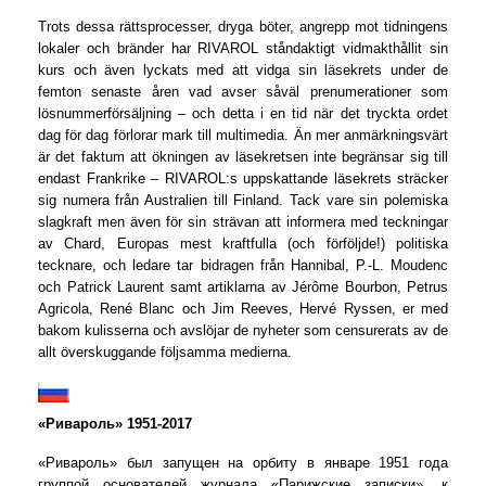
Trots dessa rättsprocesser, dryga böter, angrepp mot tidningens
lokaler och bränder har RIVAROL ståndaktigt vidmakthållit sin
kurs och även lyckats med att vidga sin läsekrets under de
femton senaste åren vad avser såväl prenumerationer som
lösnummerförsäljning – och detta i en tid när det tryckta ordet
dag för dag förlorar mark till multimedia. Än mer anmärkningsvärt
är det faktum att ökningen av läsekretsen inte begränsar sig till
endast Frankrike – RIVAROL:s uppskattande läsekrets sträcker
sig numera från Australien till Finland. Tack vare sin polemiska
slagkraft men även för sin strävan att informera med teckningar
av Chard, Europas mest kraftfulla (och förföljde!) politiska
tecknare, och ledare tar bidragen från Hannibal, P.-L. Moudenc
och Patrick Laurent samt artiklarna av Jérôme Bourbon, Petrus
Agricola, René Blanc och Jim Reeves, Hervé Ryssen, er med
bakom kulisserna och avslöjar de nyheter som censurerats av de
allt överskuggande följsamma medierna.
«Ривароль» 1951-2017
«Ривароль» был запущен на орбиту в январе 1951 года
группой основателей журнала «Парижские записки», к