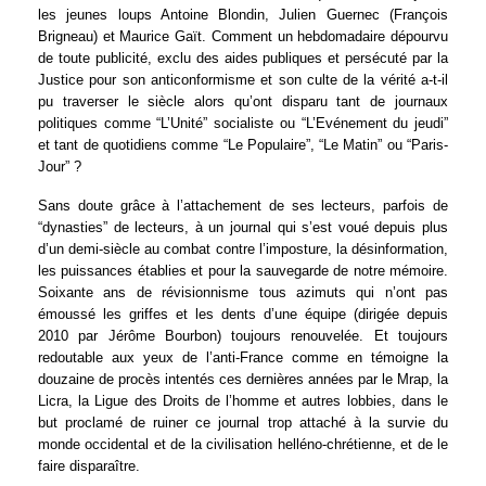
les jeunes loups Antoine Blondin, Julien Guernec (François
Brigneau) et Maurice Gaït. Comment un hebdomadaire dépourvu
de toute publicité, exclu des aides publiques et persécuté par la
Justice pour son anticonformisme et son culte de la vérité a-t-il
pu traverser le siècle alors qu’ont disparu tant de journaux
politiques comme “L’Unité” socialiste ou “L’Evénement du jeudi”
et tant de quotidiens comme “Le Populaire”, “Le Matin” ou “Paris-
Jour” ?
Sans doute grâce à l’attachement de ses lecteurs, parfois de
“dynasties” de lecteurs, à un journal qui s’est voué depuis plus
d’un demi-siècle au combat contre l’imposture, la désinformation,
les puissances établies et pour la sauvegarde de notre mémoire.
Soixante ans de révisionnisme tous azimuts qui n’ont pas
émoussé les griffes et les dents d’une équipe (dirigée depuis
2010 par Jérôme Bourbon) toujours renouvelée. Et toujours
redoutable aux yeux de l’anti-France comme en témoigne la
douzaine de procès intentés ces dernières années par le Mrap, la
Licra, la Ligue des Droits de l’homme et autres lobbies, dans le
but proclamé de ruiner ce journal trop attaché à la survie du
monde occidental et de la civilisation helléno-chrétienne, et de le
faire disparaître.