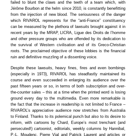
failed to blunt the claws and the teeth of a team which, with
Jérôme Bourbon at the helm since 2010, is constantly benefitting
from the injection of new blood. The seriousness of the danger
which RIVAROL represents for the “anti-France” constituency
can be measured by the plethora of lawsuits brought against it in
recent years by the MRAP, LICRA, Ligue des Droits de l’homme
and other pressure groups who are offended by its dedication to
the survival of Western civilisation and of its Greco-Christian
roots. The proclaimed objective of these lobbies is the financial
ruin and definitive muzzling of a dissenting voice.
Despite these lawsuits, heavy fines, fires and even bombings
(especially in 1973), RIVAROL has steadfastly maintained its
course and even succeeded in enlarging its audience over the
past fifteen years or so, in terms of both subscription and over-
the-counter sales – this at a time when the printed word is losing
ground every day to the multimedia. Even more remarkable is
the fact that the increase in readership is not limited to France –
RIVAROL’s appreciative audience now stretches from Australia
to Finland. Thanks to its polemical punch but also to its desire to
inform, with cartoons by Chard, Europe’s most trenchant (and
persecuted!) cartoonist, editorials, weekly columns by Hannibal,
P.-L. Moudenc, Pierre Vial and Patrick Laurent and articles or