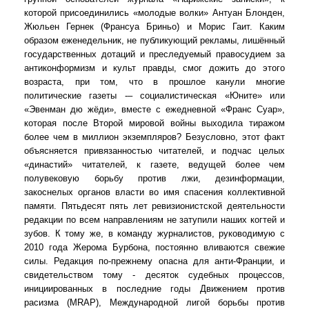
которой присоединились «молодые волки» Антуан Блонден,
Жюльен Гернек (Франсуа Бриньо) и Морис Гаит. Каким
образом еженедельник, не публикующий рекламы, лишённый
государственных дотаций и преследуемый правосудием за
антиконформизм и культ правды, смог дожить до этого
возраста, при том, что в прошлое канули многие
политические газеты -– социалистическая «Юните» или
«Эвенман дю жёди», вместе с ежедневной «Франс Суар»,
которая после Второй мировой войны выходила тиражом
более чем в миллион экземпляров? Безусловно, этот факт
объясняется привязанностью читателей, и подчас целых
«династий» читателей, к газете, ведущей более чем
полувековую борьбу против лжи, дезинформации,
закоснелых органов власти во имя спасения коллективной
памяти. Пятьдесят пять лет ревизионистской деятельности
редакции по всем направлениям не затупили наших когтей и
зубов. К тому же, в команду журналистов, руководимую с
2010 года Жерома Бурбона, постоянно вливаются свежие
силы. Редакция по-прежнему опасна для анти-Франции, и
свидетельством тому - десяток судебных процессов,
инициированных в последние годы Движением против
расизма (MRAP), Международной лигой борьбы против