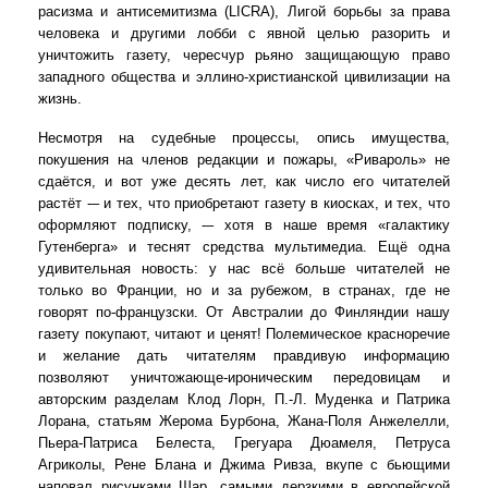
расизма и антисемитизма (LICRA), Лигой борьбы за права
человека и другими лобби с явной целью разорить и
уничтожить газету, чересчур рьяно защищающую право
западного общества и эллино-христианской цивилизации на
жизнь.
Несмотря на судебные процессы, опись имущества,
покушения на членов редакции и пожары, «Ривароль» не
сдаётся, и вот уже десять лет, как число его читателей
растёт -– и тех, что приобретают газету в киосках, и тех, что
оформляют подписку, -– хотя в наше время «галактику
Гутенберга» и теснят средства мультимедиа. Ещё одна
удивительная новость: у нас всё больше читателей не
только во Франции, но и за рубежом, в странах, где не
говорят по-французски. От Австралии до Финляндии нашу
газету покупают, читают и ценят! Полемическое красноречие
и желание дать читателям правдивую информацию
позволяют уничтожающе-ироническим передовицам и
авторским разделам Клод Лорн, П.-Л. Муденка и Патрика
Лорана, статьям Жерома Бурбона, Жана-Поля Анжелелли,
Пьера-Патриса Белеста, Грегуара Дюамеля, Петруса
Агриколы, Рене Блана и Джима Ривза, вкупе с бьющими
наповал рисунками Шар, самыми дерзкими в европейской