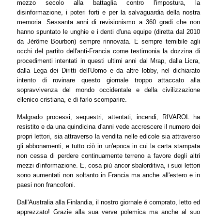
mezzo secolo alla battaglia contro l'impostura, la
disinformazione, i poteri forti e per la salvaguardia della nostra
memoria. Sessanta anni di revisionismo a 360 gradi che non
hanno spuntato le unghie e i denti d'una equipe (diretta dal 2010
da Jérôme Bourbon) sempre rinnovata. E sempre temibile agli
occhi del partito dell'anti-Francia come testimonia la dozzina di
procedimenti intentati in questi ultimi anni dal Mrap, dalla Licra,
dalla Lega dei Diritti dell'Uomo e da altre lobby, nel dichiarato
intento di rovinare questo giornale troppo attaccato alla
sopravvivenza del mondo occidentale e della civilizzazione
ellenico-cristiana, e di farlo scomparire.
Malgrado processi, sequestri, attentati, incendi, RIVAROL ha
resistito e da una quindicina d'anni vede accrescere il numero dei
propri lettori, sia attraverso la vendita nelle edicole sia attraverso
gli abbonamenti, e tutto ciò in un'epoca in cui la carta stampata
non cessa di perdere continuamente terreno a favore degli altri
mezzi d'informazione. E, cosa più ancor sbalorditiva, i suoi lettori
sono aumentati non soltanto in Francia ma anche all'estero e in
paesi non francofoni.
Dall'Australia alla Finlandia, il nostro giornale é comprato, letto ed
apprezzato! Grazie alla sua verve polemica ma anche al suo