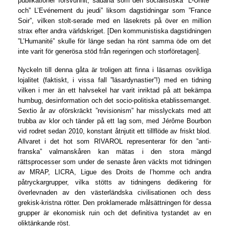
publikationer försvunnit, sådana som den socialistiska ”L-Unité”
och” L’Evénement du jeudi” liksom dagstidningar som ”France
Soir”, vilken stolt-serade med en läsekrets på över en million
strax efter andra världskriget. [Den kommunistiska dagstidningen
”L’Humanité” skulle för länge sedan ha rönt samma öde om det
inte varit för generösa stöd från regeringen och storföretagen].
Nyckeln till denna gåta är troligen att finna i läsarnas osvikliga
lojalitet (faktiskt, i vissa fall ”läsardynastier”!) med en tidning
vilken i mer än ett halvsekel har varit inriktad på att bekämpa
humbug, desinformation och det socio-politiska etablissemanget.
Sextio år av oförskräckt ”revisionism” har misslyckats med att
trubba av klor och tänder på ett lag som, med Jérôme Bourbon
vid rodret sedan 2010, konstant åtnjutit ett tillflöde av friskt blod.
Allvaret i det hot som RIVAROL representerar för den ”anti-
franska” valmanskåren kan mätas i den stora mängd
rättsprocesser som under de senaste åren väckts mot tidningen
av MRAP, LICRA, Ligue des Droits de l’homme och andra
påtryckargrupper, vilka stötts av tidningens dedikering för
överlevnaden av den västerländska civilisationen och dess
grekisk-kristna rötter. Den proklamerade målsättningen för dessa
grupper är ekonomisk ruin och det definitiva tystandet av en
oliktänkande röst.