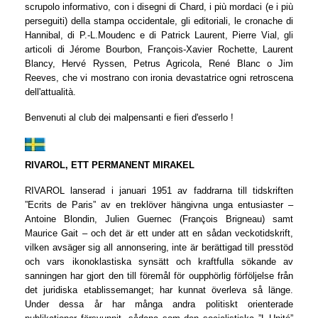
scrupolo informativo, con i disegni di Chard, i più mordaci (e i più
perseguiti) della stampa occidentale, gli editoriali, le cronache di
Hannibal, di P.-L.Moudenc e di Patrick Laurent, Pierre Vial, gli
articoli di Jérome Bourbon, François-Xavier Rochette, Laurent
Blancy, Hervé Ryssen, Petrus Agricola, René Blanc o Jim
Reeves, che vi mostrano con ironia devastatrice ogni retroscena
dell'attualità.
Benvenuti al club dei malpensanti e fieri d'esserlo !
RIVAROL, ETT PERMANENT MIRAKEL
RIVAROL lanserad i januari 1951 av faddrarna till tidskriften
”Ecrits de Paris” av en treklöver hängivna unga entusiaster –
Antoine Blondin, Julien Guernec (François Brigneau) samt
Maurice Gait – och det är ett under att en sådan veckotidskrift,
vilken avsäger sig all annonsering, inte är berättigad till presstöd
och vars ikonoklastiska synsätt och kraftfulla sökande av
sanningen har gjort den till föremål för oupphörlig förföljelse från
det juridiska etablissemanget; har kunnat överleva så länge.
Under dessa år har många andra politiskt orienterade