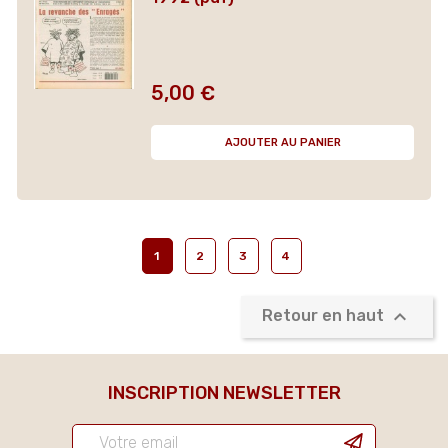
5,00 €
Prix
AJOUTER AU PANIER
1
2
3
4

Retour en haut
INSCRIPTION NEWSLETTER