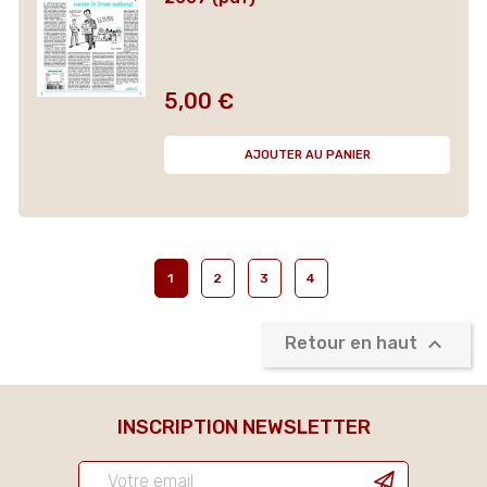
5,00 €
Prix
AJOUTER AU PANIER
1
2
3
4

Retour en haut
INSCRIPTION NEWSLETTER