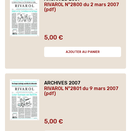
RIVAROL N°2800 du 2 mars 2007
(pdf)
5,00 €
Prix
AJOUTER AU PANIER
ARCHIVES 2007
RIVAROL N°2801 du 9 mars 2007
(pdf)
5,00 €
Prix