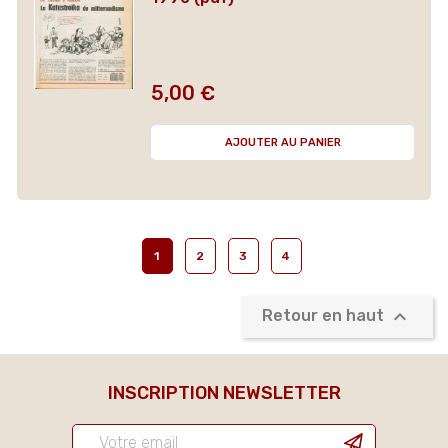
5,00 €
Prix
AJOUTER AU PANIER
1
2
3
4

Retour en haut
INSCRIPTION NEWSLETTER