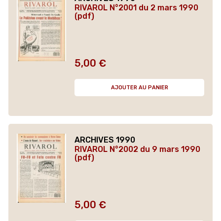
RIVAROL N°2001 du 2 mars 1990
(pdf)
5,00 €
Prix
AJOUTER AU PANIER
ARCHIVES 1990
RIVAROL N°2002 du 9 mars 1990
(pdf)
5,00 €
Prix