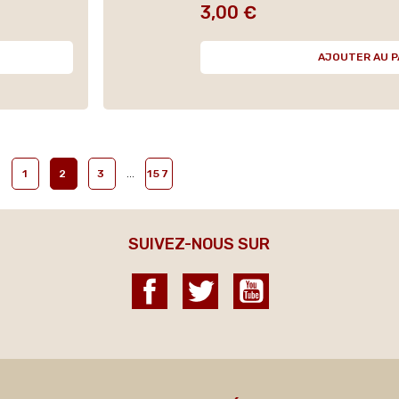
3,00 €
Prix
AJOUTER AU P
…
1
2
3
157
SUIVEZ-NOUS SUR
Facebook
Twitter
YouTube