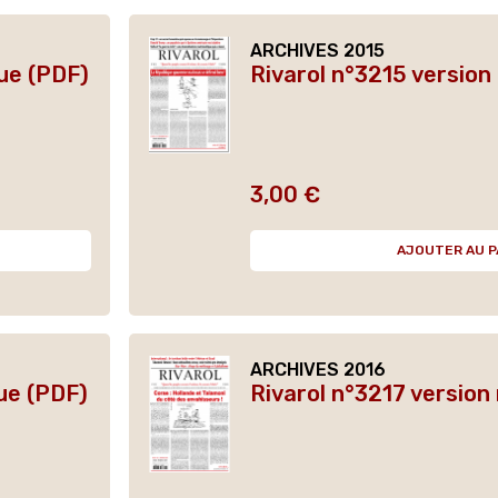
ARCHIVES 2015
ue (PDF)
Rivarol n°3215 versio
3,00 €
Prix
AJOUTER AU P
ARCHIVES 2016
ue (PDF)
Rivarol n°3217 version