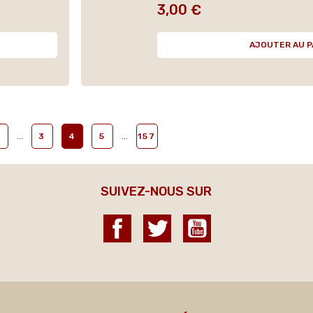
3,00 €
Prix
AJOUTER AU P
…
…
3
4
5
157
SUIVEZ-NOUS SUR
Facebook
Twitter
YouTube