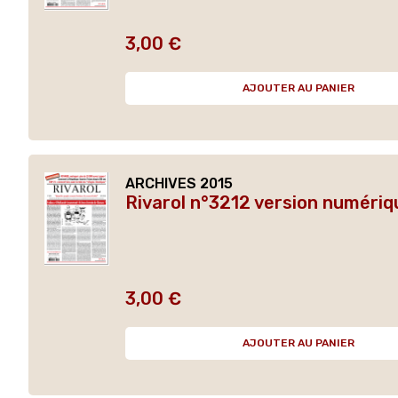
3,00 €
Prix
AJOUTER AU PANIER
ARCHIVES 2015
Rivarol n°3212 version numériq
3,00 €
Prix
AJOUTER AU PANIER