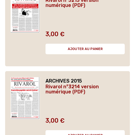
Rivarol n°3213 version
numérique (PDF)
3,00 €
Prix
AJOUTER AU PANIER
ARCHIVES 2015
Rivarol n°3214 version
numérique (PDF)
3,00 €
Prix