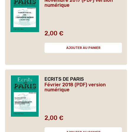
Novembre 2017 (PDF) version
numérique
2,00 €
Prix
AJOUTER AU PANIER
ECRITS DE PARIS
Février 2018 (PDF) version
numérique
2,00 €
Prix