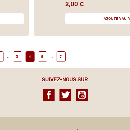
2,00 €
Prix
AJOUTER AU P
…
…
3
4
5
7
SUIVEZ-NOUS SUR
Facebook
Twitter
YouTube