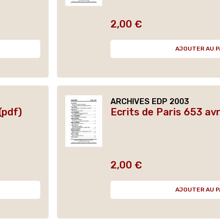
2,00 €
Prix
AJOUTER AU P
ARCHIVES EDP 2003
(pdf)
Ecrits de Paris 653 avr
2,00 €
Prix
AJOUTER AU P