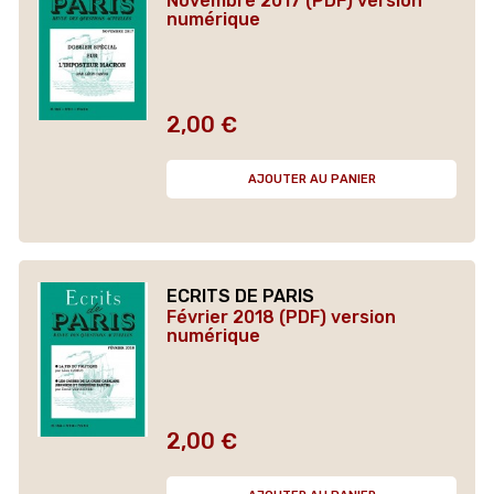
Novembre 2017 (PDF) version
numérique
2,00 €
Prix
AJOUTER AU PANIER
ECRITS DE PARIS
Février 2018 (PDF) version
numérique
2,00 €
Prix