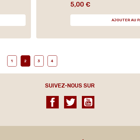
5,00 €
Prix
AJOUTER AU P
1
2
3
4
SUIVEZ-NOUS SUR
Facebook
Twitter
YouTube