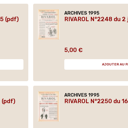
ARCHIVES 1995
5 (pdf)
RIVAROL N°2248 du 2 j
5,00 €
Prix
AJOUTER AU P
ARCHIVES 1995
 (pdf)
RIVAROL N°2250 du 16 