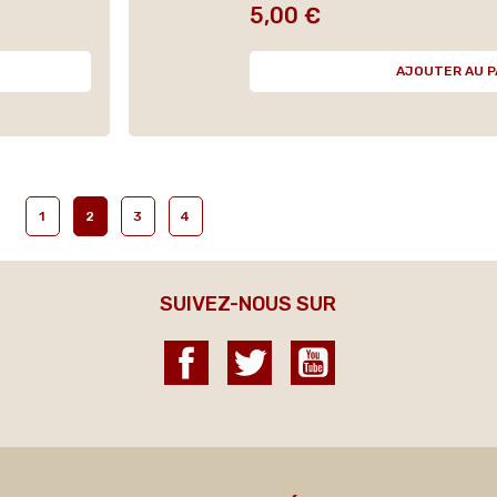
5,00 €
Prix
AJOUTER AU P
1
2
3
4
SUIVEZ-NOUS SUR
Facebook
Twitter
YouTube