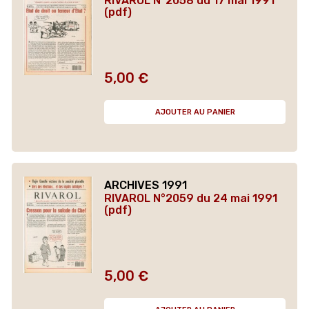
RIVAROL N°2058 du 17 mai 1991
(pdf)
5,00 €
Prix
AJOUTER AU PANIER
ARCHIVES 1991
RIVAROL N°2059 du 24 mai 1991
(pdf)
5,00 €
Prix