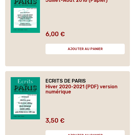
Juillet-Août 2018 (Papier)
6,00 €
Prix
AJOUTER AU PANIER
ECRITS DE PARIS
Hiver 2020-2021 (PDF) version
numérique
3,50 €
Prix