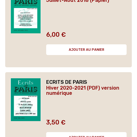
Juillet-Août 2018 (Papier)
6,00 €
Prix
AJOUTER AU PANIER
ECRITS DE PARIS
Hiver 2020-2021 (PDF) version
numérique
3,50 €
Prix