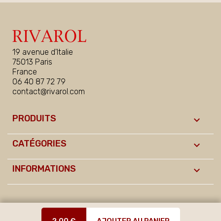
19 avenue d'Italie
75013 Paris
France
06 40 87 72 79
contact@rivarol.com
PRODUITS

CATÉGORIES

INFORMATIONS

©Rivarol 2026
2,00 €
AJOUTER AU PANIER