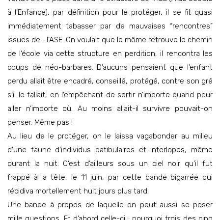
à l’Enfance), par définition pour le protéger, il se fit quasi
immédiatement tabasser par de mauvaises “rencontres”
issues de… l’ASE. On voulait que le môme retrouve le chemin
de l’école via cette structure en perdition, il rencontra les
coups de néo-barbares. D’aucuns pensaient que l’enfant
perdu allait être encadré, conseillé, protégé, contre son gré
s’il le fallait, en l’empêchant de sortir n’importe quand pour
aller n’importe où. Au moins allait-il survivre pouvait-on
penser. Même pas !
Au lieu de le protéger, on le laissa vagabonder au milieu
d’une faune d’individus patibulaires et interlopes, même
durant la nuit. C’est d’ailleurs sous un ciel noir qu’il fut
frappé à la tête, le 11 juin, par cette bande bigarrée qui
récidiva mortellement huit jours plus tard.
Une bande à propos de laquelle on peut aussi se poser
mille questions. Et d’abord celle-ci : pourquoi trois des cinq