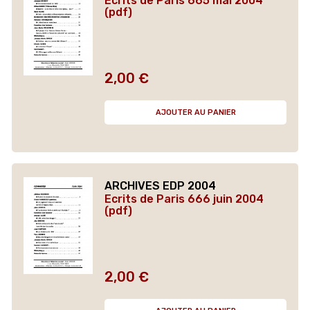
Ecrits de Paris 665 mai 2004
(pdf)
2,00 €
Prix
AJOUTER AU PANIER
ARCHIVES EDP 2004
Ecrits de Paris 666 juin 2004
(pdf)
2,00 €
Prix