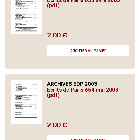
Ecrits de Paris 653 avril 2003
(pdf)
2,00 €
Prix
AJOUTER AU PANIER
ARCHIVES EDP 2003
Ecrits de Paris 654 mai 2003
(pdf)
2,00 €
Prix