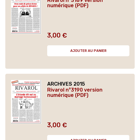
Rivarol n°3189 version
numérique (PDF)
3,00 €
Prix
AJOUTER AU PANIER
ARCHIVES 2015
Rivarol n°3190 version
numérique (PDF)
3,00 €
Prix