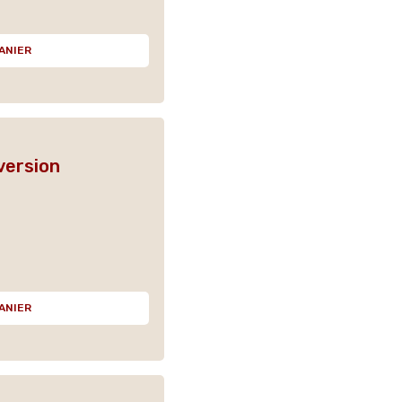
ANIER
version
ANIER