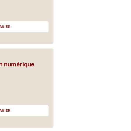
ANIER
on numérique
ANIER