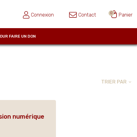
0
Connexion
Contact
Panier
OUR FAIRE UN DON
TRIER PAR
expand_more
rsion numérique