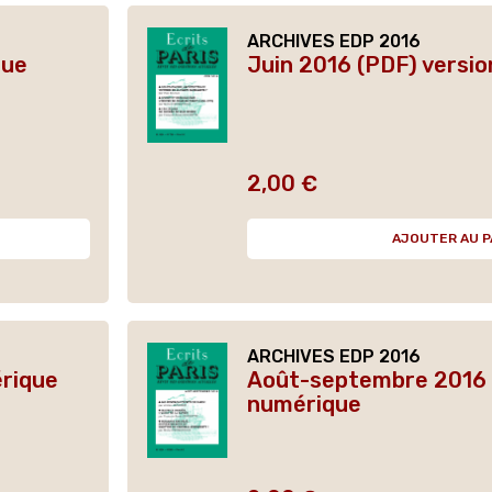
ARCHIVES EDP 2016
que
Juin 2016 (PDF) versi
2,00 €
Prix
AJOUTER AU P
ARCHIVES EDP 2016
érique
Août-septembre 2016 
numérique