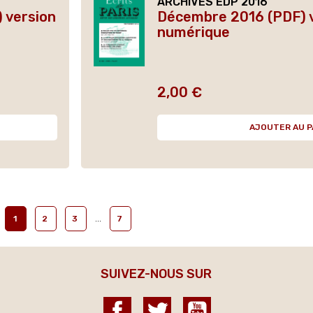
ARCHIVES EDP 2016
 version
Décembre 2016 (PDF) 
numérique
2,00 €
Prix
AJOUTER AU P
…
1
2
3
7
SUIVEZ-NOUS SUR
Facebook
Twitter
YouTube