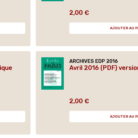
2,00 €
Prix
AJOUTER AU P
ARCHIVES EDP 2016
ique
Avril 2016 (PDF) versi
2,00 €
Prix
AJOUTER AU P