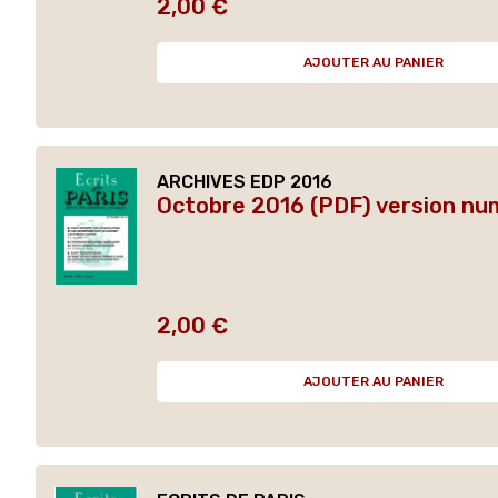
2,00 €
Prix
AJOUTER AU PANIER
ARCHIVES EDP 2016
Octobre 2016 (PDF) version nu
2,00 €
Prix
AJOUTER AU PANIER