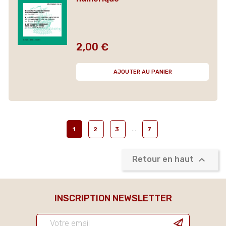
2,00 €
Prix
AJOUTER AU PANIER
…
1
2
3
7

Retour en haut
INSCRIPTION NEWSLETTER