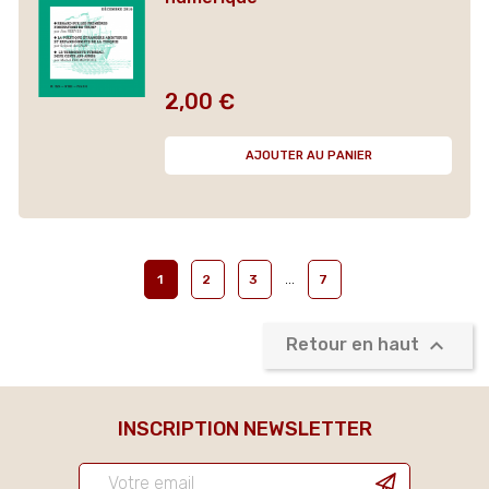
2,00 €
Prix
AJOUTER AU PANIER
…
1
2
3
7

Retour en haut
INSCRIPTION NEWSLETTER